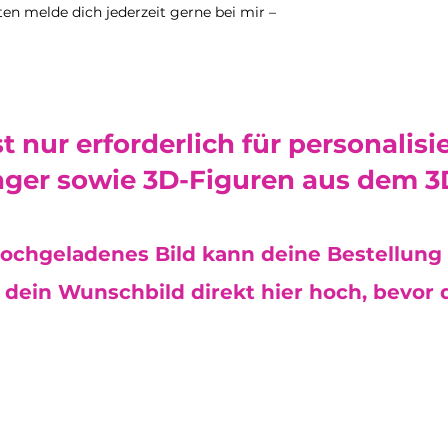
trockenen Lebensm
en melde dich jederzeit gerne bei mir –
Flüssige oder feuc
nicht darin aufbew
außerdem, nicht au
Verwendung von Se
Seifenspender sind 
fülle keine andere
st nur erforderlich für personalisi
Desinfektionsmittel
ger sowie 3D-Figuren aus dem 3
Kleine Teile:
Einige
(z. B. Schraubenös
verschluckt werden
Reichweite von Kle
ochgeladenes Bild kann deine Bestellung 
Sonnenlichtschutz:
kann die Farben mit
dein Wunschbild direkt hier hoch, bevor d
Platziere dein Pro
geschützten Ort.
Sicherheit für Kind
nicht für Kinder u
sollten danach nur
Handgefertigte Qua
sorgfältig geschlif