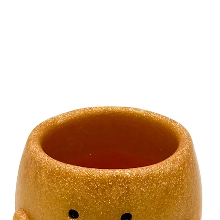
Bitte hänge die So
Orten auf, da sie h
könnten. Verletzun
Bitte beachte dies
Langlebigkeit und 
gewährleisten.