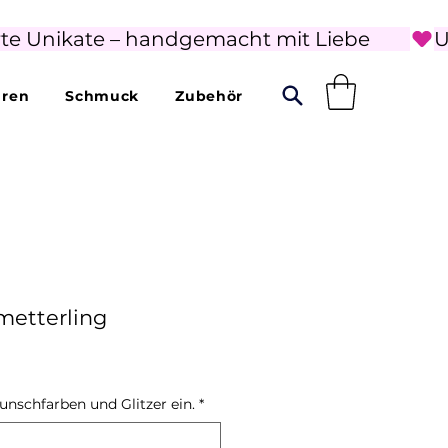
rte Unikate – handgemacht mit Liebe        
uren
Schmuck
Zubehör
metterling
unschfarben und Glitzer ein.
*