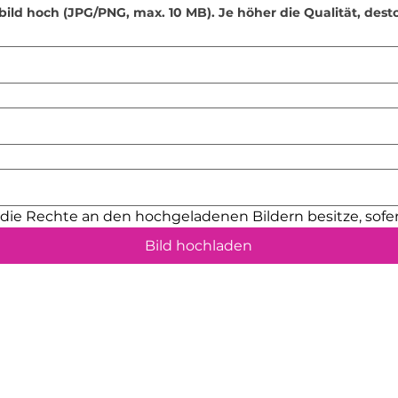
entfernen. Dennoch
bild hoch (JPG/PNG, max. 10 MB). Je höher die Qualität, dest
minimale Unebenhe
vermeiden, empfeh
Unterlagen oder Fil
Bestimmungsgemä
sind ausschließlic
bestimmt und soll
werden.
Besondere Hinwei
Einige der an den 
Steine bestehen aus
Hänge deinen Sonn
h die Rechte an den hochgeladenen Bildern besitze, sofer
sicheren Haken oder
Bild hochladen
um Bruchgefahr zu 
Produkt enthält ver
lösen können. Häng
und Haustieren auf
vermeiden.
Platziere deinen Su
entflammbaren Mat
ein Aufheizen ode
durch fokussiertes