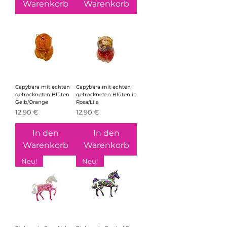
Warenkorb
Warenkorb
Capybara mit echten
Capybara mit echten
getrockneten Blüten
getrockneten Blüten in
Gelb/Orange
Rosa/Lila
Preis
Preis
12,90 €
12,90 €
In den
In den
Warenkorb
Warenkorb
Neu!
Neu!