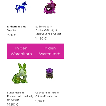
Einhorn in Blue
Süßer Hase in
Saphire
Fuchsia/Midnight
Violet/Fuchsia Glitzer
Preis
7,50 €
Preis
14,90 €
In den
In den
Warenkorb
Warenkorb
Süßer Hase in
Capybara in Purple
Pistacchio/Lime/Hellgr
Glitzer/Pistacchio
ün Glitzer
Preis
9,90 €
Preis
14,90 €