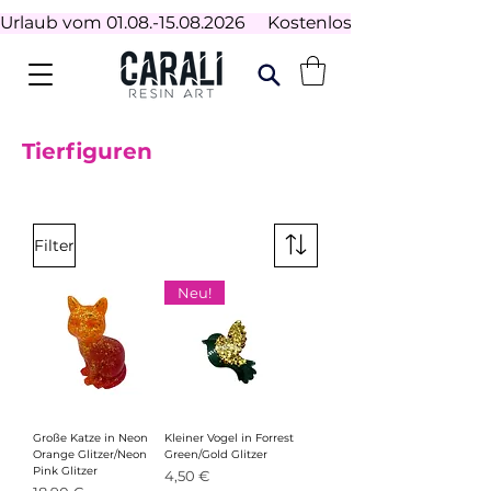
Urlaub vom 01.08.-15.08.2026     Kostenloser Versand ab 100
Tierfiguren
Filter
Neu!
Große Katze in Neon
Kleiner Vogel in Forrest
Orange Glitzer/Neon
Green/Gold Glitzer
Pink Glitzer
Preis
4,50 €