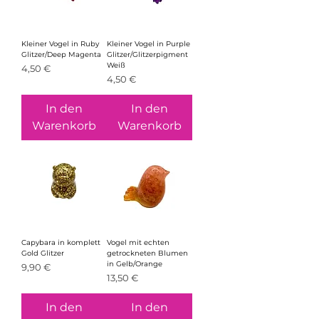
Kleiner Vogel in Ruby
Kleiner Vogel in Purple
Glitzer/Deep Magenta
Glitzer/Glitzerpigment
Weiß
Preis
4,50 €
Preis
4,50 €
In den
In den
Warenkorb
Warenkorb
Capybara in komplett
Vogel mit echten
Gold Glitzer
getrockneten Blumen
in Gelb/Orange
Preis
9,90 €
Preis
13,50 €
In den
In den