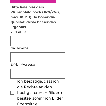
Material verformen. Stelle daher
keine heißen Gegenstände oder
Bitte lade hier dein 
Getränke darauf ab. Für
Wunschbild hoch (JPG/PNG, 
Teelichthalter empfehle ich
max. 10 MB). Je höher die 
ausschließlich elektrische
Qualität, desto besser das 
Teelichter. Zudem dürfen die
Ergebnis.
Produkte nicht in die Mikrowelle
Vorname
oder den Backofen.
•
Lebensmittelsicherheit: Das
Produkt kann mit trockenen
Nachname
Lebensmitteln in Kontakt
kommen. Flüssige oder feuchte
Lebensmittel sollten jedoch nicht
E-Mail-Adresse
darin aufbewahrt werden. Ich
empfehle außerdem, nicht aus
den Bechern zu trinken.
•
Verwendung von
Ich bestätige, dass ich 
Seifenspendern: Die
die Rechte an den 
Seifenspender sind nur für Seife
hochgeladenen Bildern 
geeignet. Bitte fülle keine
besitze, sofern ich Bilder 
anderen Substanzen wie
übermittle.