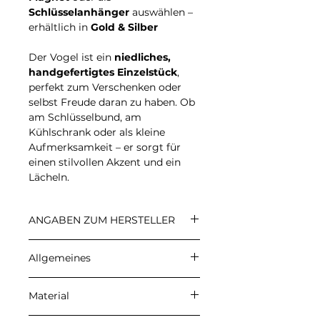
Schlüsselanhänger
auswählen –
erhältlich in
Gold & Silber
Der Vogel ist ein
niedliches,
handgefertigtes Einzelstück
,
perfekt zum Verschenken oder
selbst Freude daran zu haben. Ob
am Schlüsselbund, am
Kühlschrank oder als kleine
Aufmerksamkeit – er sorgt für
einen stilvollen Akzent und ein
Lächeln.
ANGABEN ZUM HERSTELLER
CARALI
Allgemeines
Inhaber: Ulrike Herzberg
Petersberg 22, 37339 Gernrode
Angegebene Preise sind
E-Mail: info@carali.de
Material
Endpreise. Kein
Umsatzsteuerausweis aufgrund