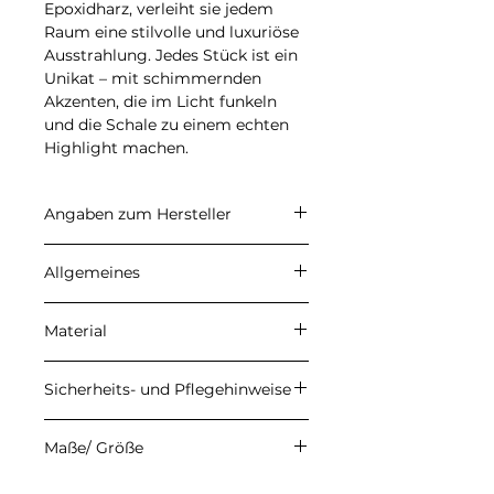
Epoxidharz, verleiht sie jedem
Raum eine stilvolle und luxuriöse
Ausstrahlung. Jedes Stück ist ein
Unikat – mit schimmernden
Akzenten, die im Licht funkeln
und die Schale zu einem echten
Highlight machen.
Angaben zum Hersteller
CARALI
Allgemeines
Inhaber: Ulrike Herzberg
Petersberg 22, 37339 Gernrode
Angegebene Preise sind
E-Mail: info@carali.de
Material
Endpreise. Kein
Umsatzsteuerausweis aufgrund
Meine Produkte werden aus
der Anwendung der
Sicherheits- und Pflegehinweise
hochwertigem Epoxidharz der
Kleinunternehmerregelung
Firma DIPON gefertigt. Durch
gemäß § 19 UStG. Die
Damit du lange Freude an
den handgefertigten
Maße/ Größe
Versandkosten werden an der
deinem Epoxidharz-Produkt hast,
Herstellungsprozess können
Kasse berechnet und vor
beachte bitte die folgenden
vereinzelt kleine Lufteinschlüsse
13cm x 13cm x 4cm