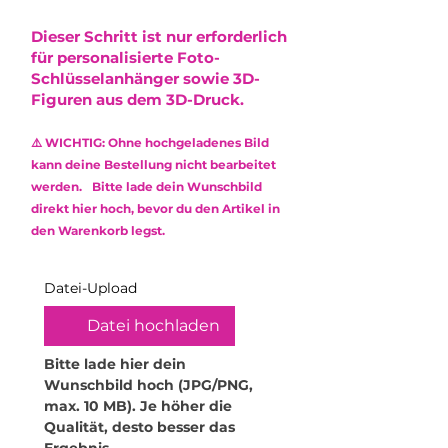
Abschluss des Kaufs angezeigt.
Hinweise:
oder leichte Farbabweichungen
Der Versand erfolgt via DHL mit
•
Nicht spülmaschinengeeignet:
Dieser Schritt ist nur erforderlich
entstehen, die die Optik minimal
Sendungsnummer.
Reinige das Produkt
für personalisierte Foto-
beeinflussen. Diese stellen jedoch
ausschließlich mit einem weichen,
Schlüsselanhänger sowie 3D-
keinen Mangel dar und
feuchten Mikrofasertuch.
Figuren aus dem 3D-Druck.
berechtigen nicht zur
Verwende keine Reinigungsmittel
Reklamation.
oder aggressive Chemikalien, um
Das verwendete Epoxidharz ist
⚠️ WICHTIG: Ohne hochgeladenes Bild
die Oberfläche zu schonen.
ungiftig (non-toxic) und frei von
kann deine Bestellung nicht bearbeitet
•
Kratzempfindlichkeit: Obwohl
Lösungsmitteln sowie
werden. Bitte lade dein Wunschbild
Epoxidharz robust ist, kann es
Weichmachern.
direkt hier hoch, bevor du den Artikel in
durch scharfe oder raue
den Warenkorb legst.
Gegenstände zerkratzt werden.
Behandle dein Produkt daher mit
Sorgfalt.
Datei-Upload
•
Hitzeeinwirkung vermeiden:
Hohe Temperaturen können das
Datei hochladen
Material verformen. Stelle daher
keine heißen Gegenstände oder
Bitte lade hier dein 
Getränke darauf ab. Für
Wunschbild hoch (JPG/PNG, 
Teelichthalter empfehle ich
max. 10 MB). Je höher die 
ausschließlich elektrische
Qualität, desto besser das 
Teelichter. Zudem dürfen die