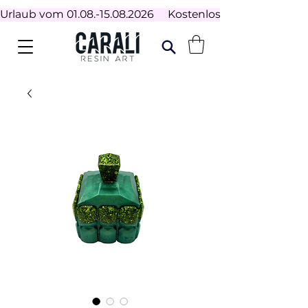
Urlaub vom 01.08.-15.08.2026     Kostenloser Versand ab 100