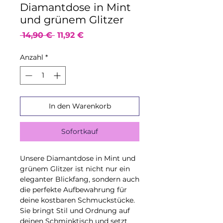
Diamantdose in Mint
und grünem Glitzer
Standardpreis
Sale-
 14,90 € 
11,92 €
Preis
Anzahl
*
In den Warenkorb
Sofortkauf
Unsere Diamantdose in Mint und
grünem Glitzer ist nicht nur ein
eleganter Blickfang, sondern auch
die perfekte Aufbewahrung für
deine kostbaren Schmuckstücke.
Sie bringt Stil und Ordnung auf
deinen Schminktisch und setzt