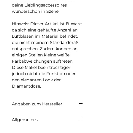
deine Lieblingsaccessoires
wunderschön in Szene.
Hinweis:
Dieser Artikel ist
B-Ware
,
da sich eine gehäufte Anzahl an
Luftblasen im Material befindet,
die nicht meinem Standardmaß
entsprechen. Zudem können an
einigen Stellen kleine weiße
Farbabweichungen auftreten.
Diese Makel beeinträchtigen
jedoch nicht die Funktion oder
den eleganten Look der
Diamantdose.
Angaben zum Hersteller
CARALI
Allgemeines
Inhaber: Ulrike Herzberg
Petersberg 22, 37339 Gernrode
Angegebene Preise sind