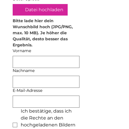
•
Hitzeeinwirkung vermeiden:
Hohe Temperaturen können das
Datei hochladen
Material verformen. Stelle daher
keine heißen Gegenstände oder
Bitte lade hier dein 
Getränke darauf ab. Für
Wunschbild hoch (JPG/PNG, 
Teelichthalter empfehle ich
max. 10 MB). Je höher die 
ausschließlich elektrische
Qualität, desto besser das 
Teelichter. Zudem dürfen die
Ergebnis.
Produkte nicht in die Mikrowelle
Vorname
oder den Backofen.
•
Lebensmittelsicherheit: Das
Produkt kann mit trockenen
Nachname
Lebensmitteln in Kontakt
kommen. Flüssige oder feuchte
Lebensmittel sollten jedoch nicht
E-Mail-Adresse
darin aufbewahrt werden. Ich
empfehle außerdem, nicht aus
den Bechern zu trinken.
•
Verwendung von
Ich bestätige, dass ich 
Seifenspendern: Die
die Rechte an den 
Seifenspender sind nur für Seife
hochgeladenen Bildern 