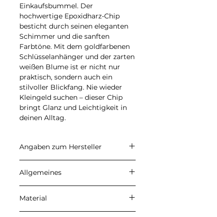
Einkaufsbummel. Der
hochwertige Epoxidharz-Chip
besticht durch seinen eleganten
Schimmer und die sanften
Farbtöne. Mit dem goldfarbenen
Schlüsselanhänger und der zarten
weißen Blume ist er nicht nur
praktisch, sondern auch ein
stilvoller Blickfang. Nie wieder
Kleingeld suchen – dieser Chip
bringt Glanz und Leichtigkeit in
deinen Alltag.
Angaben zum Hersteller
CARALI
Allgemeines
Inhaber: Ulrike Herzberg
Petersberg 22, 37339 Gernrode
Angegebene Preise sind
E-Mail: info@carali.de
Material
Endpreise. Kein
Umsatzsteuerausweis aufgrund
Meine Produkte werden aus