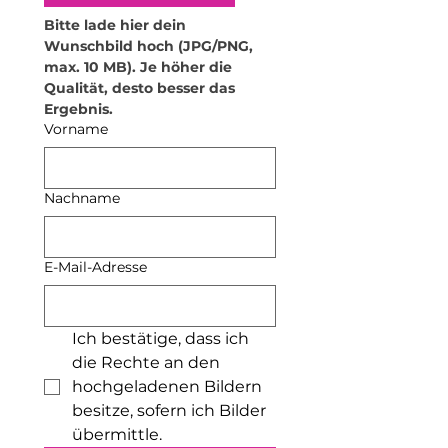
Material verformen. Stelle daher
keine heißen Gegenstände oder
Bitte lade hier dein 
Getränke darauf ab. Für
Wunschbild hoch (JPG/PNG, 
Teelichthalter empfehle ich
max. 10 MB). Je höher die 
ausschließlich elektrische
Qualität, desto besser das 
Teelichter. Zudem dürfen die
Ergebnis.
Produkte nicht in die Mikrowelle
Vorname
oder den Backofen.
•
Lebensmittelsicherheit: Das
Produkt kann mit trockenen
Nachname
Lebensmitteln in Kontakt
kommen. Flüssige oder feuchte
Lebensmittel sollten jedoch nicht
E-Mail-Adresse
darin aufbewahrt werden. Ich
empfehle außerdem, nicht aus
den Bechern zu trinken.
•
Verwendung von
Ich bestätige, dass ich 
Seifenspendern: Die
die Rechte an den 
Seifenspender sind nur für Seife
hochgeladenen Bildern 
geeignet. Bitte fülle keine
besitze, sofern ich Bilder 
anderen Substanzen wie
übermittle.
Desinfektionsmittel, Bodylotion