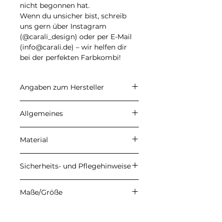
nicht begonnen hat.
Wenn du unsicher bist, schreib
uns gern über Instagram
(@carali_design) oder per E-Mail
(info@carali.de) – wir helfen dir
bei der perfekten Farbkombi!
Angaben zum Hersteller
CARALI
Allgemeines
Inhaber: Ulrike Herzberg
Petersberg 22, 37339 Gernrode
Angegebene Preise sind
E-Mail: info@carali.de
Material
Endpreise. Kein
Umsatzsteuerausweis aufgrund
Meine Produkte werden aus
der Anwendung der
Sicherheits- und Pflegehinweise
hochwertigem Epoxidharz der
Kleinunternehmerregelung
Firma DIPON gefertigt. Durch
gemäß § 19 UStG. Die
Damit du lange Freude an
den handgefertigten
Maße/Größe
Versandkosten werden an der
deinem Epoxidharz-Produkt hast,
Herstellungsprozess können
Kasse berechnet und vor
beachte bitte die folgenden
vereinzelt kleine Lufteinschlüsse
3cm x 6cm
Abschluss des Kaufs angezeigt.
Hinweise:
oder leichte Farbabweichungen