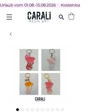
Urlaub vom 01.08.-15.08.2026     Kostenloser Versand ab 100