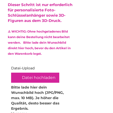
Der Versand erfolgt via DHL mit
•
Nicht spülmaschinengeeignet:
Dieser Schritt ist nur erforderlich
entstehen, die die Optik minimal
Sendungsnummer.
Reinige das Produkt
für personalisierte Foto-
beeinflussen. Diese stellen jedoch
ausschließlich mit einem weichen,
Schlüsselanhänger sowie 3D-
keinen Mangel dar und
feuchten Mikrofasertuch.
Figuren aus dem 3D-Druck.
berechtigen nicht zur
Verwende keine Reinigungsmittel
Reklamation.
oder aggressive Chemikalien, um
Das verwendete Epoxidharz ist
⚠️ WICHTIG: Ohne hochgeladenes Bild
die Oberfläche zu schonen.
ungiftig (non-toxic) und frei von
kann deine Bestellung nicht bearbeitet
•
Kratzempfindlichkeit: Obwohl
Lösungsmitteln sowie
werden. Bitte lade dein Wunschbild
Epoxidharz robust ist, kann es
Weichmachern.
direkt hier hoch, bevor du den Artikel in
durch scharfe oder raue
den Warenkorb legst.
Gegenstände zerkratzt werden.
Behandle dein Produkt daher mit
Sorgfalt.
Datei-Upload
•
Hitzeeinwirkung vermeiden:
Hohe Temperaturen können das
Datei hochladen
Material verformen. Stelle daher
keine heißen Gegenstände oder
Bitte lade hier dein 
Getränke darauf ab. Für
Wunschbild hoch (JPG/PNG, 
Teelichthalter empfehle ich
max. 10 MB). Je höher die 
ausschließlich elektrische
Qualität, desto besser das 
Teelichter. Zudem dürfen die
Ergebnis.