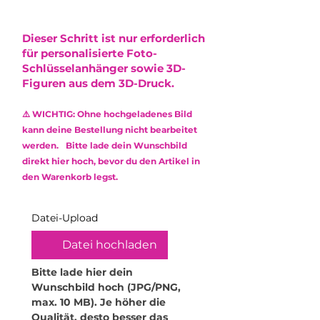
Kasse berechnet und vor
beachte bitte die folgenden
vereinzelt kleine Lufteinschlüsse
6cm x 8cm
Abschluss des Kaufs angezeigt.
Hinweise:
oder leichte Farbabweichungen
Der Versand erfolgt via DHL mit
•
Nicht spülmaschinengeeignet:
Dieser Schritt ist nur erforderlich
entstehen, die die Optik minimal
Sendungsnummer.
Reinige das Produkt
für personalisierte Foto-
beeinflussen. Diese stellen jedoch
ausschließlich mit einem weichen,
Schlüsselanhänger sowie 3D-
keinen Mangel dar und
feuchten Mikrofasertuch.
Figuren aus dem 3D-Druck.
berechtigen nicht zur
Verwende keine Reinigungsmittel
Reklamation.
oder aggressive Chemikalien, um
⚠️ WICHTIG: Ohne hochgeladenes Bild
die Oberfläche zu schonen.
Das verwendete Epoxidharz ist
kann deine Bestellung nicht bearbeitet
•
Kratzempfindlichkeit: Obwohl
ungiftig (non-toxic) und frei von
werden. Bitte lade dein Wunschbild
Epoxidharz robust ist, kann es
Lösungsmitteln sowie
direkt hier hoch, bevor du den Artikel in
durch scharfe oder raue
Weichmachern.
den Warenkorb legst.
Gegenstände zerkratzt werden.
Behandle dein Produkt daher mit
Sorgfalt.
Datei-Upload
•
Hitzeeinwirkung vermeiden:
Hohe Temperaturen können das
Datei hochladen
Material verformen. Stelle daher
keine heißen Gegenstände oder
Bitte lade hier dein 
Getränke darauf ab. Für
Wunschbild hoch (JPG/PNG, 
Teelichthalter empfehle ich
max. 10 MB). Je höher die 
ausschließlich elektrische
Qualität, desto besser das 