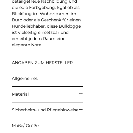
detailgetreue Nachbildung und
die edle Farbgebung. Egal ob als
Blickfang im Wohnzimmer, im
Büro oder als Geschenk für einen
Hundeliebhaber, diese Bulldogge
ist vielseitig einsetzbar und
verleiht jedem Raum eine
elegante Note.
ANGABEN ZUM HERSTELLER
CARALI
Allgemeines
Inhaber: Ulrike Herzberg
Petersberg 22, 37339 Gernrode
Angegebene Preise sind
E-Mail: info@carali.de
Material
Endpreise. Kein
Umsatzsteuerausweis aufgrund
Meine Produkte werden aus
der Anwendung der
Sicherheits- und Pflegehinweise
hochwertigem Epoxidharz der
Kleinunternehmerregelung
Firma DIPON gefertigt. Durch
gemäß § 19 UStG. Die
Damit du lange Freude an
den handgefertigten
Maße/ Größe
Versandkosten werden an der
deinem Epoxidharz-Produkt hast,
Herstellungsprozess können