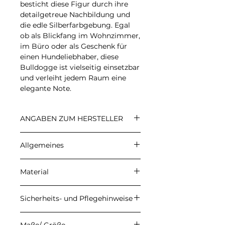
besticht diese Figur durch ihre
detailgetreue Nachbildung und
die edle Silberfarbgebung. Egal
ob als Blickfang im Wohnzimmer,
im Büro oder als Geschenk für
einen Hundeliebhaber, diese
Bulldogge ist vielseitig einsetzbar
und verleiht jedem Raum eine
elegante Note.
ANGABEN ZUM HERSTELLER
CARALI
Allgemeines
Inhaber: Ulrike Herzberg
Petersberg 22, 37339 Gernrode
Angegebene Preise sind
E-Mail: info@carali.de
Material
Endpreise. Kein
Umsatzsteuerausweis aufgrund
Meine Produkte werden aus
der Anwendung der
Sicherheits- und Pflegehinweise
hochwertigem Epoxidharz der
Kleinunternehmerregelung
Firma DIPON gefertigt. Durch
gemäß § 19 UStG. Die
Damit du lange Freude an
den handgefertigten