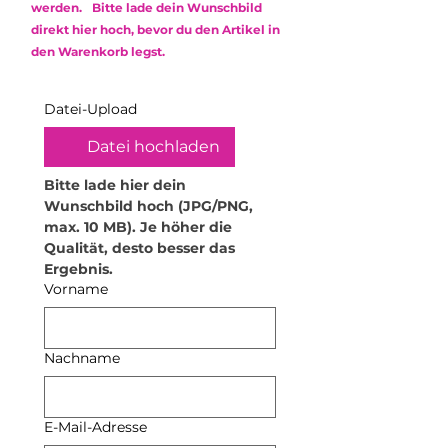
Lösungsmitteln sowie
werden. Bitte lade dein Wunschbild
Epoxidharz robust ist, kann es
Weichmachern.
direkt hier hoch, bevor du den Artikel in
durch scharfe oder raue
den Warenkorb legst.
Gegenstände zerkratzt werden.
Behandle dein Produkt daher mit
Sorgfalt.
Datei-Upload
•
Hitzeeinwirkung vermeiden:
Hohe Temperaturen können das
Datei hochladen
Material verformen. Stelle daher
keine heißen Gegenstände oder
Bitte lade hier dein 
Getränke darauf ab. Für
Wunschbild hoch (JPG/PNG, 
Teelichthalter empfehle ich
max. 10 MB). Je höher die 
ausschließlich elektrische
Qualität, desto besser das 
Teelichter. Zudem dürfen die
Ergebnis.
Produkte nicht in die Mikrowelle
Vorname
oder den Backofen.
•
Lebensmittelsicherheit: Das
Produkt kann mit trockenen
Nachname
Lebensmitteln in Kontakt
kommen. Flüssige oder feuchte
Lebensmittel sollten jedoch nicht
E-Mail-Adresse
darin aufbewahrt werden. Ich