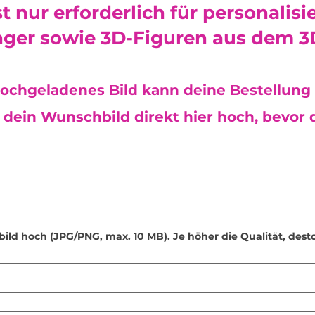
•
Verwendung von S
st nur erforderlich für personalisi
Seifenspender sind 
fülle keine andere
ger sowie 3D-Figuren aus dem 3
Desinfektionsmittel
•
Kleine Teile: Eini
(z. B. Schraubenös
ochgeladenes Bild kann deine Bestellung 
verschluckt werden
Reichweite von Kle
dein Wunschbild direkt hier hoch, bevor d
•
Sonnenlichtschut
kann die Farben mit
Platziere dein Pro
geschützten Ort.
•
Sicherheit für Kin
nicht für Kinder u
sollten danach nur
•
Handgefertigte Qu
bild hoch (JPG/PNG, max. 10 MB). Je höher die Qualität, dest
sorgfältig geschlif
entfernen. Dennoch
minimale Unebenhe
vermeiden, empfeh
Unterlagen oder Fil
•
Bestimmungsgemä