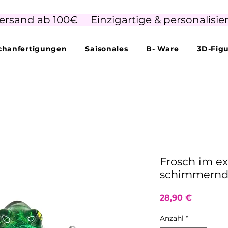
ersand ab 100€     Einzigartige & personalisie
hanfertigungen
Saisonales
B- Ware
3D-Fig
Frosch im ex
schimmernd 
Preis
28,90 €
Anzahl
*