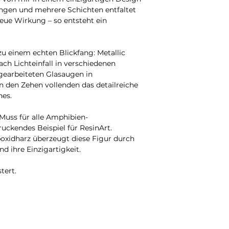
Hinweise:
ungen und mehrere Schichten entfaltet
minimal beeinfluss
14cmx11cmx4cm
•
Nicht spülmaschi
neue Wirkung – so entsteht ein
Mangel dar und ber
Produkt ausschließ
Reklamation.
feuchten Mikrofase
Reinigungsmittel o
u einem echten Blickfang: Metallic
Das verwendete Epo
um die Oberfläche
ch Lichteinfall in verschiedenen
toxic) und frei vo
•
Kratzempfindlich
earbeiteten Glasaugen in
Weichmachern.
ist, kann es durch
n den Zehen vollenden das detailreiche
zerkratzt werden. 
hes.
mit Sorgfalt.
•
Hitzeeinwirkung 
 Muss für alle Amphibien-
können das Materia
uckendes Beispiel für ResinArt.
heißen Gegenstände
oxidharz überzeugt diese Figur durch
Teelichthalter empf
d ihre Einzigartigkeit.
elektrische Teelic
nicht in die Mikro
tert.
•
Lebensmittelsiche
trockenen Lebensm
Flüssige oder feuc
nicht darin aufbew
außerdem, nicht au