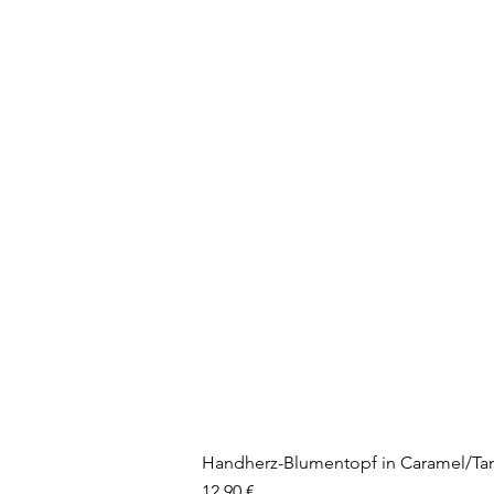
Handherz-Blumentopf in Caramel/Ta
Preis
12,90 €