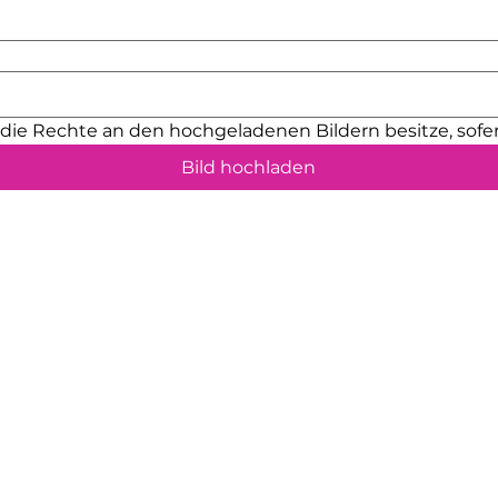
sind ausschließlic
bestimmt und soll
werden.
h die Rechte an den hochgeladenen Bildern besitze, sofer
Bild hochladen