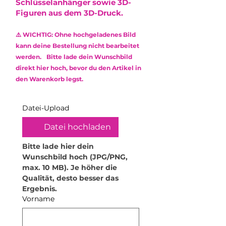
Schlüsselanhänger sowie 3D-
keinen Mangel dar und
feuchten Mikrofasertuch.
Figuren aus dem 3D-Druck.
berechtigen nicht zur
Verwende keine Reinigungsmittel
Reklamation.
oder aggressive Chemikalien, um
⚠️ WICHTIG: Ohne hochgeladenes Bild
die Oberfläche zu schonen.
Das verwendete Epoxidharz ist
kann deine Bestellung nicht bearbeitet
•
Kratzempfindlichkeit: Obwohl
ungiftig (non-toxic) und frei von
werden. Bitte lade dein Wunschbild
Epoxidharz robust ist, kann es
Lösungsmitteln sowie
direkt hier hoch, bevor du den Artikel in
durch scharfe oder raue
Weichmachern.
den Warenkorb legst.
Gegenstände zerkratzt werden.
Behandle dein Produkt daher mit
Sorgfalt.
Datei-Upload
•
Hitzeeinwirkung vermeiden:
Hohe Temperaturen können das
Datei hochladen
Material verformen. Stelle daher
keine heißen Gegenstände oder
Bitte lade hier dein 
Getränke darauf ab. Für
Wunschbild hoch (JPG/PNG, 
Teelichthalter empfehle ich
max. 10 MB). Je höher die 
ausschließlich elektrische
Qualität, desto besser das 
Teelichter. Zudem dürfen die
Ergebnis.
Produkte nicht in die Mikrowelle
Vorname
oder den Backofen.
•
Lebensmittelsicherheit: Das