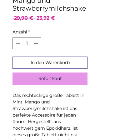
Mango und
Strawberrymilchshake
Standardpreis
Sale-
 29,90 € 
23,92 €
Preis
Anzahl
*
In den Warenkorb
Sofortkauf
Das rechteckige große Tablett in
Mint, Mango und
Strawberrymilchshake ist das
perfekte Accessoire für jeden
Raum. Hergestellt aus
hochwertigem Epoxidharz, ist
dieses große Tablett nicht nur