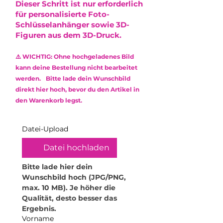
Dieser Schritt ist nur erforderlich
entstehen, die die Optik minimal
Sendungsnummer.
Reinige das Produkt
für personalisierte Foto-
beeinflussen. Diese stellen jedoch
ausschließlich mit einem weichen,
Schlüsselanhänger sowie 3D-
keinen Mangel dar und
feuchten Mikrofasertuch.
Figuren aus dem 3D-Druck.
berechtigen nicht zur
Verwende keine Reinigungsmittel
Reklamation.
oder aggressive Chemikalien, um
⚠️ WICHTIG: Ohne hochgeladenes Bild
die Oberfläche zu schonen.
Das verwendete Epoxidharz ist
kann deine Bestellung nicht bearbeitet
•
Kratzempfindlichkeit: Obwohl
ungiftig (non-toxic) und frei von
werden. Bitte lade dein Wunschbild
Epoxidharz robust ist, kann es
Lösungsmitteln sowie
direkt hier hoch, bevor du den Artikel in
durch scharfe oder raue
Weichmachern.
den Warenkorb legst.
Gegenstände zerkratzt werden.
Behandle dein Produkt daher mit
Sorgfalt.
Datei-Upload
•
Hitzeeinwirkung vermeiden:
Hohe Temperaturen können das
Datei hochladen
Material verformen. Stelle daher
keine heißen Gegenstände oder
Bitte lade hier dein 
Getränke darauf ab. Für
Wunschbild hoch (JPG/PNG, 
Teelichthalter empfehle ich
max. 10 MB). Je höher die 
ausschließlich elektrische
Qualität, desto besser das 
Teelichter. Zudem dürfen die
Ergebnis.
Produkte nicht in die Mikrowelle
Vorname