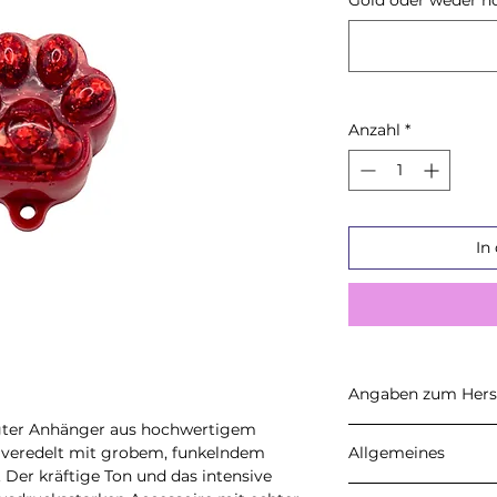
Anzahl
*
In
Angaben zum Herst
tigter Anhänger aus hochwertigem
CARALI
d veredelt mit grobem, funkelndem
Allgemeines
Inhaber: Ulrike He
. Der kräftige Ton und das intensive
Petersberg 22, 37
Angegebene Preise 