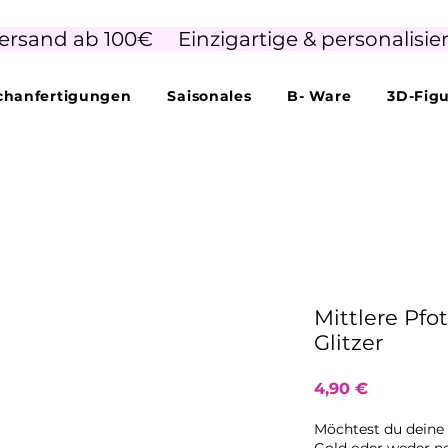
ersand ab 100€     Einzigartige & personalisie
hanfertigungen
Saisonales
B- Ware
3D-Fig
Mittlere Pfo
Glitzer
Preis
4,90 €
Möchtest du deine 
Gold oder weder n