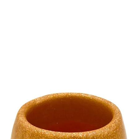
•
Handgefertigte Qu
sorgfältig geschlif
entfernen. Dennoch
minimale Unebenhe
vermeiden, empfeh
Unterlagen oder Fil
•
Bestimmungsgemä
sind ausschließlic
bestimmt und soll
werden.