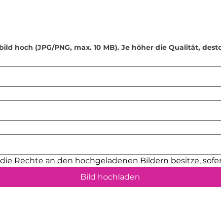
nicht in die Mikro
•
Lebensmittelsiche
trockenen Lebensm
Flüssige oder feuc
bild hoch (JPG/PNG, max. 10 MB). Je höher die Qualität, dest
nicht darin aufbew
außerdem, nicht au
•
Verwendung von S
Seifenspender sind 
fülle keine andere
Desinfektionsmittel
•
Kleine Teile: Eini
(z. B. Schraubenös
verschluckt werden
Reichweite von Kle
•
Sonnenlichtschut
h die Rechte an den hochgeladenen Bildern besitze, sofer
kann die Farben mit
Platziere dein Pro
Bild hochladen
geschützten Ort.
•
Sicherheit für Kin
nicht für Kinder u
sollten danach nur