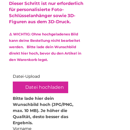
Der Versand erfolgt via DHL mit
•
Nicht spülmaschinengeeignet:
Dieser Schritt ist nur erforderlich
entstehen, die die Optik minimal
Sendungsnummer.
Reinige das Produkt
für personalisierte Foto-
beeinflussen. Diese stellen jedoch
ausschließlich mit einem weichen,
Schlüsselanhänger sowie 3D-
keinen Mangel dar und
feuchten Mikrofasertuch.
Figuren aus dem 3D-Druck.
berechtigen nicht zur
Verwende keine Reinigungsmittel
Reklamation.
oder aggressive Chemikalien, um
⚠️ WICHTIG: Ohne hochgeladenes Bild
die Oberfläche zu schonen.
Das verwendete Epoxidharz ist
kann deine Bestellung nicht bearbeitet
•
Kratzempfindlichkeit: Obwohl
ungiftig (non-toxic) und frei von
werden. Bitte lade dein Wunschbild
Epoxidharz robust ist, kann es
Lösungsmitteln sowie
direkt hier hoch, bevor du den Artikel in
durch scharfe oder raue
Weichmachern.
den Warenkorb legst.
Gegenstände zerkratzt werden.
Behandle dein Produkt daher mit
Sorgfalt.
Datei-Upload
•
Hitzeeinwirkung vermeiden:
Hohe Temperaturen können das
Datei hochladen
Material verformen. Stelle daher
keine heißen Gegenstände oder
Bitte lade hier dein 
Getränke darauf ab. Für
Wunschbild hoch (JPG/PNG, 
Teelichthalter empfehle ich
max. 10 MB). Je höher die 
ausschließlich elektrische
Qualität, desto besser das 
Teelichter. Zudem dürfen die
Ergebnis.
Produkte nicht in die Mikrowelle
Vorname