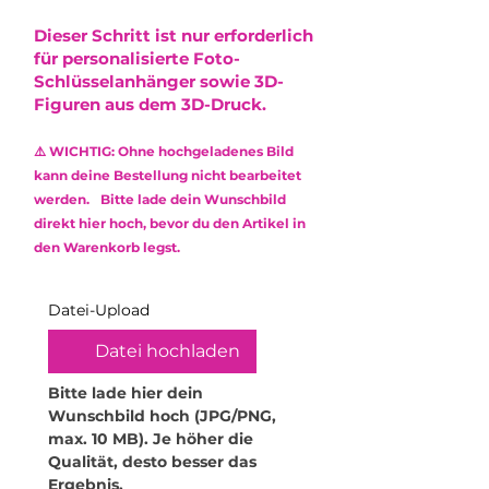
Abschluss des Kaufs angezeigt.
Hinweise:
oder leichte Farbabweichungen
Der Versand erfolgt via DHL mit
•
Nicht spülmaschinengeeignet:
Dieser Schritt ist nur erforderlich
entstehen, die die Optik minimal
Sendungsnummer.
Reinige das Produkt
für personalisierte Foto-
beeinflussen. Diese stellen jedoch
ausschließlich mit einem weichen,
Schlüsselanhänger sowie 3D-
keinen Mangel dar und
feuchten Mikrofasertuch.
Figuren aus dem 3D-Druck.
berechtigen nicht zur
Verwende keine Reinigungsmittel
Reklamation.
oder aggressive Chemikalien, um
⚠️ WICHTIG: Ohne hochgeladenes Bild
die Oberfläche zu schonen.
Das verwendete Epoxidharz ist
kann deine Bestellung nicht bearbeitet
•
Kratzempfindlichkeit: Obwohl
ungiftig (non-toxic) und frei von
werden. Bitte lade dein Wunschbild
Epoxidharz robust ist, kann es
Lösungsmitteln sowie
direkt hier hoch, bevor du den Artikel in
durch scharfe oder raue
Weichmachern.
den Warenkorb legst.
Gegenstände zerkratzt werden.
Behandle dein Produkt daher mit
Sorgfalt.
Datei-Upload
•
Hitzeeinwirkung vermeiden:
Hohe Temperaturen können das
Datei hochladen
Material verformen. Stelle daher
keine heißen Gegenstände oder
Bitte lade hier dein 
Getränke darauf ab. Für
Wunschbild hoch (JPG/PNG, 
Teelichthalter empfehle ich
max. 10 MB). Je höher die 
ausschließlich elektrische
Qualität, desto besser das 
Teelichter. Zudem dürfen die
Ergebnis.