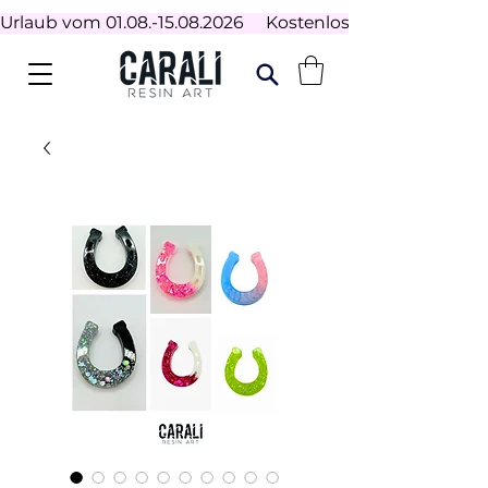
Urlaub vom 01.08.-15.08.2026     Kostenloser Versand ab 100