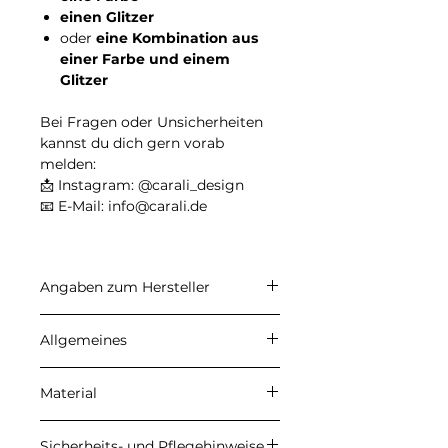
einen Glitzer
oder
eine Kombination aus
einer Farbe und einem
Glitzer
Bei Fragen oder Unsicherheiten
kannst du dich gern vorab
melden:
📩 Instagram: @carali_design
📧 E-Mail: info@carali.de
Angaben zum Hersteller
CARALI
Allgemeines
Inhaber: Ulrike Herzberg
Petersberg 22, 37339 Gernrode
Angegebene Preise sind
E-Mail: info@carali.de
Material
Endpreise. Kein
Umsatzsteuerausweis aufgrund
Meine Produkte werden aus
der Anwendung der
Sicherheits- und Pflegehinweise