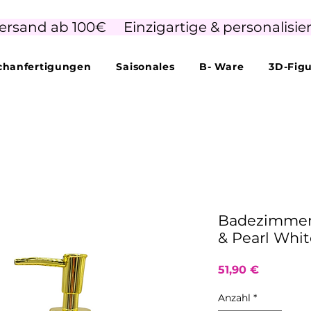
ersand ab 100€     Einzigartige & personalisie
hanfertigungen
Saisonales
B- Ware
3D-Fig
Badezimmer
& Pearl Whit
Preis
51,90 €
Anzahl
*