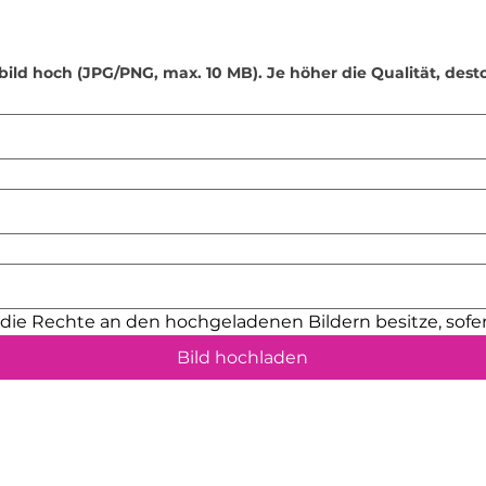
•
Verwendung von S
Seifenspender sind 
fülle keine andere
Desinfektionsmittel
bild hoch (JPG/PNG, max. 10 MB). Je höher die Qualität, dest
•
Kleine Teile: Eini
(z. B. Schraubenös
verschluckt werden
Reichweite von Kle
•
Sonnenlichtschut
kann die Farben mit
Platziere dein Pro
geschützten Ort.
•
Sicherheit für Kin
nicht für Kinder u
h die Rechte an den hochgeladenen Bildern besitze, sofer
sollten danach nur
•
Handgefertigte Qu
Bild hochladen
sorgfältig geschlif
entfernen. Dennoch
minimale Unebenhe
vermeiden, empfeh
Unterlagen oder Fil
•
Bestimmungsgemä