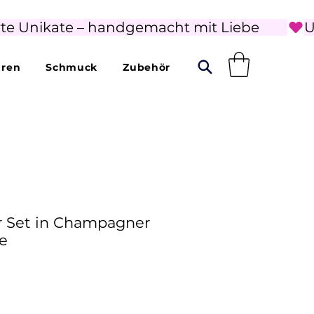
rte Unikate – handgemacht mit Liebe        
uren
Schmuck
Zubehör
 Set in Champagner
e