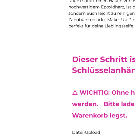
Raum sofort einen Hauch von El
hochwertigem Epoxidharz, ist di
sondern auch leicht zu reinigen
Zahnbürsten oder Make- Up Pin
perfekt für deine Lieblingsseife i
Dieser Schritt i
Schlüsselanhän
⚠️ WICHTIG: Ohne h
werden. Bitte lade 
Warenkorb legst.
Datei-Upload