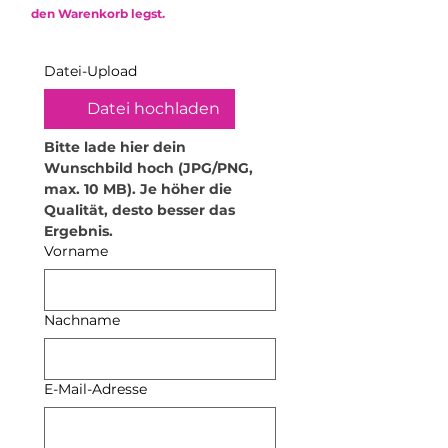
schützen.
den Warenkorb legst.
• Keine Zweckentfremdung – der
Kugelschreiber ist kein Spielzeug.
Datei-Upload
• Jeder Stift ist handgefertigt –
kleine Unebenheiten oder
Datei hochladen
Glitzerverschiebungen sind
normal.
Bitte lade hier dein 
Wunschbild hoch (JPG/PNG, 
max. 10 MB). Je höher die 
Qualität, desto besser das 
Ergebnis.
Vorname
Nachname
E-Mail-Adresse