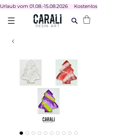
Urlaub vom 01.08.-15.08.2026     Kostenloser Versand ab 100