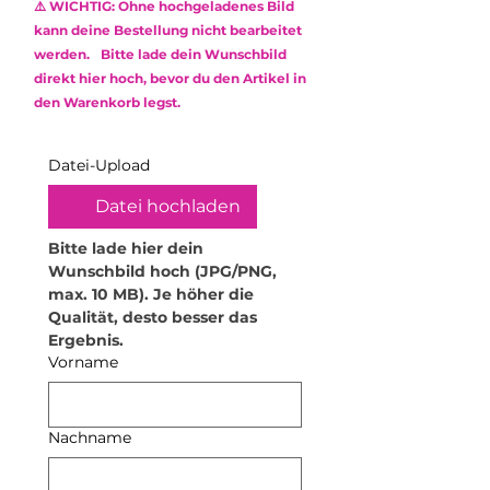
Das verwendete Epoxidharz ist
⚠️ WICHTIG: Ohne hochgeladenes Bild
die Oberfläche zu schonen.
ungiftig (non-toxic) und frei von
kann deine Bestellung nicht bearbeitet
Kratzempfindlichkeit
:
Obwohl
Lösungsmitteln sowie
werden. Bitte lade dein Wunschbild
Epoxidharz robust ist, kann es
Weichmachern.
direkt hier hoch, bevor du den Artikel in
durch scharfe oder raue
den Warenkorb legst.
Gegenstände zerkratzt werden.
Behandle dein Produkt daher mit
Sorgfalt.
Datei-Upload
Hitzeeinwirkung vermeiden:
Hohe
Temperaturen können das
Datei hochladen
Material verformen. Stelle daher
keine heißen Gegenstände oder
Bitte lade hier dein 
Getränke darauf ab. Für
Wunschbild hoch (JPG/PNG, 
Teelichthalter empfehle ich
max. 10 MB). Je höher die 
ausschließlich elektrische
Qualität, desto besser das 
Teelichter. Zudem dürfen die
Ergebnis.
Produkte nicht in die Mikrowelle
Vorname
oder den Backofen.
Lebensmittelsicherheit:
Das
Produkt kann mit trockenen
Nachname
Lebensmitteln in Kontakt
kommen. Flüssige oder feuchte