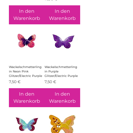
In den
In den
Warenkorb
Warenkorb
Wackelschmetterling
Wackelschmetterling
in Neon Pink
in Purple
Glitzer/Electric Purple
Glitzer/Electric Purple
Preis
Preis
7,50 €
7,50 €
In den
In den
Warenkorb
Warenkorb