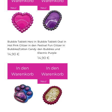
Warenkorb
Warenkorb
Neu!
Neu!
Bubble Tablett Herz in
Bubble Tablett Oval in
Hot Pink Glitzer in den
Festival Fun Glitzer in
Bubbles/Cotton Candy
den Bubbles und
Electric Purple
Preis
14,90 €
Preis
14,90 €
In den
In den
Warenkorb
Warenkorb
Neu!