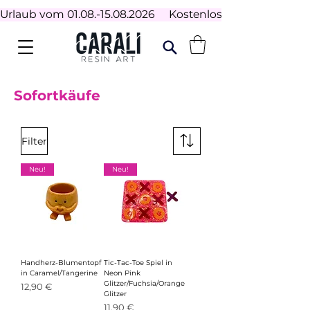
Urlaub vom 01.08.-15.08.2026     Kostenloser Versand ab 100
Sofortkäufe
Filter
Neu!
Neu!
Handherz-Blumentopf
Tic-Tac-Toe Spiel in
in Caramel/Tangerine
Neon Pink
Glitzer/Fuchsia/Orange
Preis
12,90 €
Glitzer
Preis
11,90 €