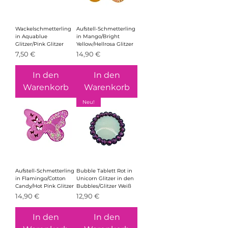
Wackelschmetterling
Aufstell-Schmetterling
in Aquablue
in Mango/Bright
Glitzer/Pink Glitzer
Yellow/Hellrosa Glitzer
Preis
Preis
7,50 €
14,90 €
In den
In den
Warenkorb
Warenkorb
Neu!
Aufstell-Schmetterling
Bubble Tablett Rot in
in Flamingo/Cotton
Unicorn Glitzer in den
Candy/Hot Pink Glitzer
Bubbles/Glitzer Weiß
Preis
Preis
14,90 €
12,90 €
In den
In den