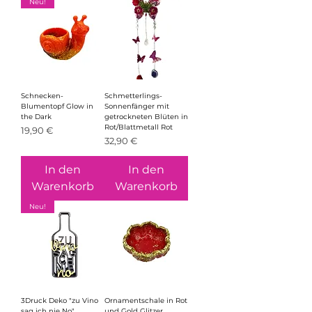
Neu!
Schnecken-
Schmetterlings-
Blumentopf Glow in
Sonnenfänger mit
the Dark
getrockneten Blüten in
Rot/Blattmetall Rot
Preis
19,90 €
Preis
32,90 €
In den
In den
Warenkorb
Warenkorb
Neu!
3Druck Deko "zu Vino
Ornamentschale in Rot
sag ich nie No"
und Gold Glitzer