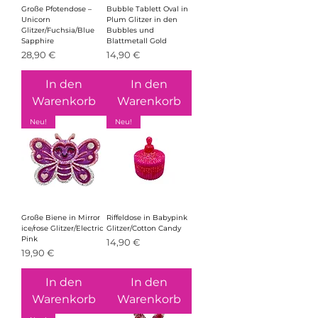
Große Pfotendose –
Bubble Tablett Oval in
Unicorn
Plum Glitzer in den
Glitzer/Fuchsia/Blue
Bubbles und
Sapphire
Blattmetall Gold
Preis
Preis
28,90 €
14,90 €
In den
In den
Warenkorb
Warenkorb
Neu!
Neu!
Große Biene in Mirror
Riffeldose in Babypink
ice/rose Glitzer/Electric
Glitzer/Cotton Candy
Pink
Preis
14,90 €
Preis
19,90 €
In den
In den
Warenkorb
Warenkorb