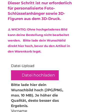
Der Versand erfolgt via DHL mit
•
Nicht spülmaschinengeeignet:
Dieser Schritt ist nur erforderlich
entstehen, die die Optik minimal
Sendungsnummer.
Reinige das Produkt
für personalisierte Foto-
beeinflussen. Diese stellen jedoch
ausschließlich mit einem weichen,
Schlüsselanhänger sowie 3D-
keinen Mangel dar und
feuchten Mikrofasertuch.
Figuren aus dem 3D-Druck.
berechtigen nicht zur
Verwende keine Reinigungsmittel
Reklamation.
oder aggressive Chemikalien, um
⚠️ WICHTIG: Ohne hochgeladenes Bild
die Oberfläche zu schonen.
Das verwendete Epoxidharz ist
kann deine Bestellung nicht bearbeitet
•
Kratzempfindlichkeit: Obwohl
ungiftig (non-toxic) und frei von
werden. Bitte lade dein Wunschbild
Epoxidharz robust ist, kann es
Lösungsmitteln sowie
direkt hier hoch, bevor du den Artikel in
durch scharfe oder raue
Weichmachern.
den Warenkorb legst.
Gegenstände zerkratzt werden.
Behandle dein Produkt daher mit
Sorgfalt.
Datei-Upload
•
Hitzeeinwirkung vermeiden:
Hohe Temperaturen können das
Datei hochladen
Material verformen. Stelle daher
keine heißen Gegenstände oder
Bitte lade hier dein 
Getränke darauf ab. Für
Wunschbild hoch (JPG/PNG, 
Teelichthalter empfehle ich
max. 10 MB). Je höher die 
ausschließlich elektrische
Qualität, desto besser das 
Teelichter. Zudem dürfen die
Ergebnis.
Produkte nicht in die Mikrowelle
Vorname