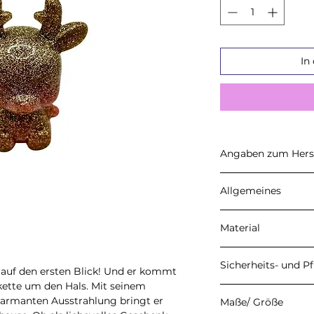
In
Angaben zum Herst
CARALI
Allgemeines
Inhaber: Ulrike He
Petersberg 22, 37
Angegebene Preise 
E-Mail: info@carali
Material
Umsatzsteuerausw
der Kleinunterneh
Meine Produkte w
Die Versandkosten
Sicherheits- und P
Epoxidharz der Fi
t auf den ersten Blick! Und er kommt
und vor Abschluss 
handgefertigten H
kette um den Hals. Mit seinem
Versand erfolgt v
Damit du lange Fr
vereinzelt kleine L
harmanten Ausstrahlung bringt er
Maße/ Größe
Produkt hast, beac
Farbabweichungen e