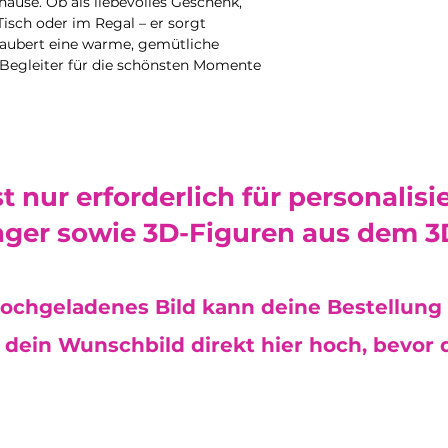
ause. Ob als liebevolles Geschenk,
Hinweise:
minimal beeinfluss
4cmx4cmx7,5cm
isch oder im Regal – er sorgt
•
Nicht spülmaschi
Mangel dar und ber
 zaubert eine warme, gemütliche
Produkt ausschließ
Reklamation.
Begleiter für die schönsten Momente
feuchten Mikrofase
Reinigungsmittel o
Das verwendete Epo
um die Oberfläche
toxic) und frei vo
•
Kratzempfindlich
Weichmachern.
ist, kann es durch
zerkratzt werden. 
st nur erforderlich für personalisi
mit Sorgfalt.
•
Hitzeeinwirkung 
ger sowie 3D-Figuren aus dem 3
können das Materia
heißen Gegenstände
Teelichthalter empf
elektrische Teelic
ochgeladenes Bild kann deine Bestellung 
nicht in die Mikro
dein Wunschbild direkt hier hoch, bevor d
•
Lebensmittelsiche
trockenen Lebensm
Flüssige oder feuc
nicht darin aufbew
außerdem, nicht au