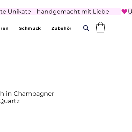
rte Unikate – handgemacht mit Liebe        
uren
Schmuck
Zubehör
sch in Champagner
 Quartz