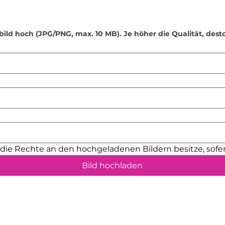
•
Verwendung von S
Seifenspender sind 
fülle keine andere
Desinfektionsmittel
bild hoch (JPG/PNG, max. 10 MB). Je höher die Qualität, dest
•
Kleine Teile: Eini
(z. B. Schraubenös
verschluckt werden
Reichweite von Kle
•
Sonnenlichtschut
kann die Farben mit
Platziere dein Pro
geschützten Ort.
•
Sicherheit für Kin
nicht für Kinder u
h die Rechte an den hochgeladenen Bildern besitze, sofer
sollten danach nur
•
Handgefertigte Qu
Bild hochladen
sorgfältig geschlif
entfernen. Dennoch
minimale Unebenhe
vermeiden, empfeh
Unterlagen oder Fil
•
Bestimmungsgemä