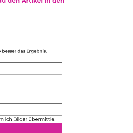
u den Artikel in den
s den Bechern zu trinken.
ifenspendern:
Die
nur für Seife geeignet. Bitte
n Substanzen wie
, Bodylotion oder Öle hinein.
 Produkte enthalten Kleinteile
en bei Schlüsselanhängern), die
 können. Bitte außer
o besser das Ergebnis.
inkindern aufbewahren.
Direkte Sonneneinstrahlung
 der Zeit verblassen lassen.
dukt daher an einem
er und Tiere:
Die Produkte sind
nter 7 Jahren geeignet und
 unter Aufsicht genutzt werden.
lität:
Jedes Stück wird
fen, um scharfe Kanten zu
 können in Einzelfällen
n ich Bilder übermittle.
iten auftreten. Um Kratzer zu
le ich die Verwendung von
zgleitern.