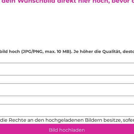
dein Wunschbild direkt hier hoch, bevor d
außerdem, nicht au
Verwendung von Se
Seifenspender sind 
fülle keine andere
Desinfektionsmittel
Kleine Teile:
Einige
(z. B. Schraubenös
verschluckt werden
bild hoch (JPG/PNG, max. 10 MB). Je höher die Qualität, dest
Reichweite von Kle
Sonnenlichtschutz:
kann die Farben mit
Platziere dein Pro
geschützten Ort.
Sicherheit für Kind
nicht für Kinder u
sollten danach nur
Handgefertigte Qua
sorgfältig geschlif
entfernen. Dennoch
h die Rechte an den hochgeladenen Bildern besitze, sofer
minimale Unebenhe
vermeiden, empfeh
Bild hochladen
Unterlagen oder Fil