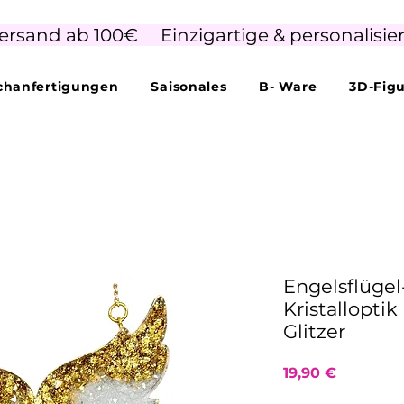
ersand ab 100€     Einzigartige & personalisie
hanfertigungen
Saisonales
B- Ware
3D-Fig
Engelsflüge
Kristalloptik
Glitzer
Preis
19,90 €