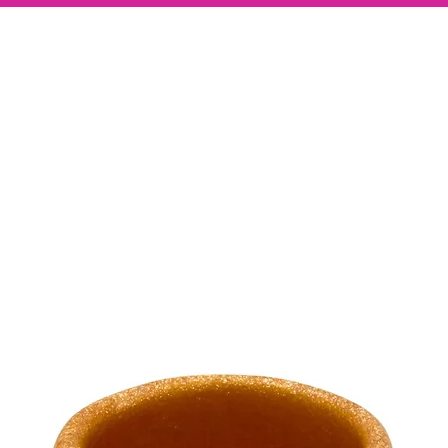
Bestimmungsgemä
sind ausschließlic
bestimmt und soll
werden.
Besondere Hinwei
Einige der an den 
Steine bestehen aus
Hänge deinen Sonn
sicheren Haken oder
um Bruchgefahr zu 
Produkt enthält ver
lösen können. Häng
und Haustieren auf
vermeiden.
Platziere deinen Su
entflammbaren Mat
ein Aufheizen ode
durch fokussiertes
Bitte hänge die So
Orten auf, da sie h
könnten. Verletzun