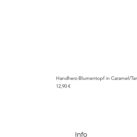
Handherz-Blumentopf in Caramel/Ta
Preis
12,90 €
Info