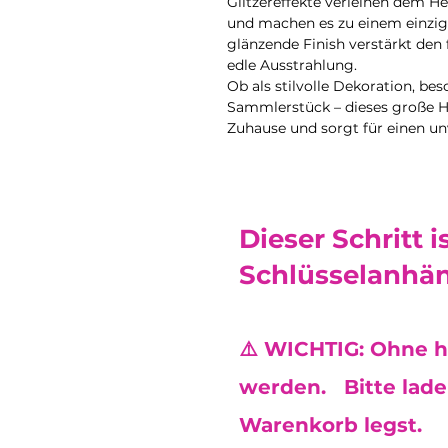
Glitzereffekte verleihen dem H
und machen es zu einem einziga
glänzende Finish verstärkt den 
edle Ausstrahlung.
Ob als stilvolle Dekoration, be
Sammlerstück – dieses große He
Zuhause und sorgt für einen u
Dieser Schritt i
Schlüsselanhän
⚠️ WICHTIG: Ohne h
werden. Bitte lade 
Warenkorb legst.