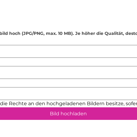
•
Verwendung von S
Seifenspender sind 
fülle keine andere
Desinfektionsmittel
•
Kleine Teile: Eini
(z. B. Schraubenös
bild hoch (JPG/PNG, max. 10 MB). Je höher die Qualität, dest
verschluckt werden
Reichweite von Kle
•
Sonnenlichtschut
kann die Farben mit
Platziere dein Pro
geschützten Ort.
•
Sicherheit für Kin
nicht für Kinder u
sollten danach nur
•
Handgefertigte Qu
h die Rechte an den hochgeladenen Bildern besitze, sofer
sorgfältig geschlif
entfernen. Dennoch
Bild hochladen
minimale Unebenhe
vermeiden, empfeh
Unterlagen oder Fil
•
Bestimmungsgemä