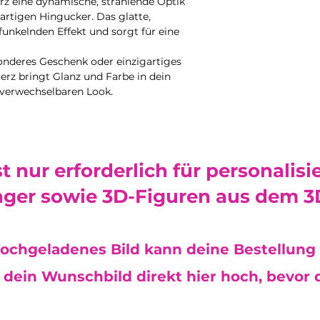
erz eine dynamische, strahlende Optik
Hinweise:
minimal beeinfluss
8cm x 8cm
rtigen Hingucker. Das glatte,
•
Nicht spülmaschi
Mangel dar und ber
funkelnden Effekt und sorgt für eine
Produkt ausschließ
Reklamation.
feuchten Mikrofase
sonderes Geschenk oder einzigartiges
Reinigungsmittel o
Das verwendete Epo
rz bringt Glanz und Farbe in dein
um die Oberfläche
toxic) und frei vo
nverwechselbaren Look.
•
Kratzempfindlich
Weichmachern.
ist, kann es durch
zerkratzt werden. 
mit Sorgfalt.
•
Hitzeeinwirkung 
st nur erforderlich für personalisi
können das Materia
heißen Gegenstände
ger sowie 3D-Figuren aus dem 3
Teelichthalter empf
elektrische Teelic
nicht in die Mikro
•
Lebensmittelsiche
ochgeladenes Bild kann deine Bestellung 
trockenen Lebensm
dein Wunschbild direkt hier hoch, bevor d
Flüssige oder feuc
nicht darin aufbew
außerdem, nicht au