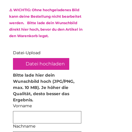
Verwende keine Reinigungsmittel
Reklamation.
oder aggressive Chemikalien, um
⚠️ WICHTIG: Ohne hochgeladenes Bild
die Oberfläche zu schonen.
Das verwendete Epoxidharz ist
kann deine Bestellung nicht bearbeitet
•
Kratzempfindlichkeit: Obwohl
ungiftig (non-toxic) und frei von
werden. Bitte lade dein Wunschbild
Epoxidharz robust ist, kann es
Lösungsmitteln sowie
direkt hier hoch, bevor du den Artikel in
durch scharfe oder raue
Weichmachern.
den Warenkorb legst.
Gegenstände zerkratzt werden.
Behandle dein Produkt daher mit
Sorgfalt.
Datei-Upload
•
Hitzeeinwirkung vermeiden:
Hohe Temperaturen können das
Datei hochladen
Material verformen. Stelle daher
keine heißen Gegenstände oder
Bitte lade hier dein 
Getränke darauf ab. Für
Wunschbild hoch (JPG/PNG, 
Teelichthalter empfehle ich
max. 10 MB). Je höher die 
ausschließlich elektrische
Qualität, desto besser das 
Teelichter. Zudem dürfen die
Ergebnis.
Produkte nicht in die Mikrowelle
Vorname
oder den Backofen.
•
Lebensmittelsicherheit: Das
Produkt kann mit trockenen
Nachname
Lebensmitteln in Kontakt