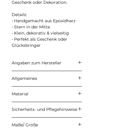
Geschenk oder Dekoration.
Details:
• Handgemacht aus Epoxidharz
• Stern in der Mitte
• Klein, dekorativ & vielseitig
• Perfekt als Geschenk oder
Glücksbringer
Angaben zum Hersteller
CARALI
Allgemeines
Inhaber: Ulrike Herzberg
Petersberg 22, 37339 Gernrode
Angegebene Preise sind
E-Mail: info@carali.de
Material
Endpreise. Kein
Umsatzsteuerausweis aufgrund
Meine Produkte werden aus
der Anwendung der
Sicherheits- und Pflegehinweise
hochwertigem Epoxidharz der
Kleinunternehmerregelung
Firma DIPON gefertigt. Durch
gemäß § 19 UStG. Die
Damit du lange Freude an
den handgefertigten
Maße/ Größe
Versandkosten werden an der
deinem Epoxidharz-Produkt hast,
Herstellungsprozess können