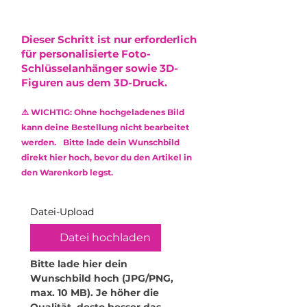
Kasse berechnet und vor
beachte bitte die folgenden
vereinzelt kleine Lufteinschlüsse
6cmx5cmx2,5cm
Abschluss des Kaufs angezeigt.
Hinweise:
oder leichte Farbabweichungen
Der Versand erfolgt via DHL mit
•
Nicht spülmaschinengeeignet:
Dieser Schritt ist nur erforderlich
entstehen, die die Optik minimal
Sendungsnummer.
Reinige das Produkt
für personalisierte Foto-
beeinflussen. Diese stellen jedoch
ausschließlich mit einem weichen,
Schlüsselanhänger sowie 3D-
keinen Mangel dar und
feuchten Mikrofasertuch.
Figuren aus dem 3D-Druck.
berechtigen nicht zur
Verwende keine Reinigungsmittel
Reklamation.
oder aggressive Chemikalien, um
⚠️ WICHTIG: Ohne hochgeladenes Bild
die Oberfläche zu schonen.
Das verwendete Epoxidharz ist
kann deine Bestellung nicht bearbeitet
•
Kratzempfindlichkeit: Obwohl
ungiftig (non-toxic) und frei von
werden. Bitte lade dein Wunschbild
Epoxidharz robust ist, kann es
Lösungsmitteln sowie
direkt hier hoch, bevor du den Artikel in
durch scharfe oder raue
Weichmachern.
den Warenkorb legst.
Gegenstände zerkratzt werden.
Behandle dein Produkt daher mit
Sorgfalt.
Datei-Upload
•
Hitzeeinwirkung vermeiden:
Hohe Temperaturen können das
Datei hochladen
Material verformen. Stelle daher
keine heißen Gegenstände oder
Bitte lade hier dein 
Getränke darauf ab. Für
Wunschbild hoch (JPG/PNG, 
Teelichthalter empfehle ich
max. 10 MB). Je höher die 
ausschließlich elektrische