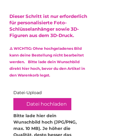
Kasse berechnet und vor
beachte bitte die folgenden
vereinzelt kleine Lufteinschlüsse
16cm x 12cm x 2,5cm
Abschluss des Kaufs angezeigt.
Hinweise:
oder leichte Farbabweichungen
Der Versand erfolgt via DHL mit
•
Nicht spülmaschinengeeignet:
Dieser Schritt ist nur erforderlich
entstehen, die die Optik minimal
Sendungsnummer.
Reinige das Produkt
für personalisierte Foto-
beeinflussen. Diese stellen jedoch
ausschließlich mit einem weichen,
Schlüsselanhänger sowie 3D-
keinen Mangel dar und
feuchten Mikrofasertuch.
Figuren aus dem 3D-Druck.
berechtigen nicht zur
Verwende keine Reinigungsmittel
Reklamation.
oder aggressive Chemikalien, um
⚠️ WICHTIG: Ohne hochgeladenes Bild
die Oberfläche zu schonen.
Das verwendete Epoxidharz ist
kann deine Bestellung nicht bearbeitet
•
Kratzempfindlichkeit: Obwohl
ungiftig (non-toxic) und frei von
werden. Bitte lade dein Wunschbild
Epoxidharz robust ist, kann es
Lösungsmitteln sowie
direkt hier hoch, bevor du den Artikel in
durch scharfe oder raue
Weichmachern.
den Warenkorb legst.
Gegenstände zerkratzt werden.
Behandle dein Produkt daher mit
Sorgfalt.
Datei-Upload
•
Hitzeeinwirkung vermeiden:
Hohe Temperaturen können das
Datei hochladen
Material verformen. Stelle daher
keine heißen Gegenstände oder
Bitte lade hier dein 
Getränke darauf ab. Für
Wunschbild hoch (JPG/PNG, 
Teelichthalter empfehle ich
max. 10 MB). Je höher die 
ausschließlich elektrische
Qualität, desto besser das 