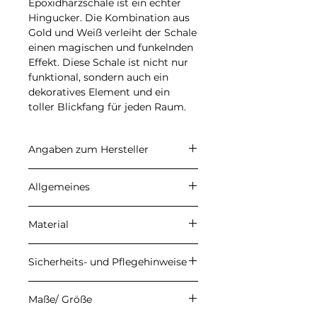
Epoxidharzschale ist ein echter
Hingucker. Die Kombination aus
Gold und Weiß verleiht der Schale
einen magischen und funkelnden
Effekt. Diese Schale ist nicht nur
funktional, sondern auch ein
dekoratives Element und ein
toller Blickfang für jeden Raum.
Angaben zum Hersteller
CARALI
Allgemeines
Inhaber: Ulrike Herzberg
Petersberg 22, 37339 Gernrode
Angegebene Preise sind
E-Mail: info@carali.de
Material
Endpreise. Kein
Umsatzsteuerausweis aufgrund
Meine Produkte werden aus
der Anwendung der
Sicherheits- und Pflegehinweise
hochwertigem Epoxidharz der
Kleinunternehmerregelung
Firma DIPON gefertigt. Durch
gemäß § 19 UStG. Die
Damit du lange Freude an
den handgefertigten
Maße/ Größe
Versandkosten werden an der
deinem Epoxidharz-Produkt hast,
Herstellungsprozess können