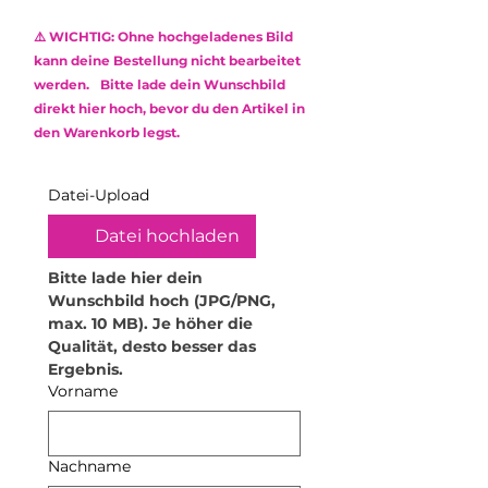
Verwende keine Reinigungsmittel
Reklamation.
oder aggressive Chemikalien, um
Das verwendete Epoxidharz ist
⚠️ WICHTIG: Ohne hochgeladenes Bild
die Oberfläche zu schonen.
ungiftig (non-toxic) und frei von
kann deine Bestellung nicht bearbeitet
Kratzempfindlichkeit
:
Obwohl
Lösungsmitteln sowie
werden. Bitte lade dein Wunschbild
Epoxidharz robust ist, kann es
Weichmachern.
direkt hier hoch, bevor du den Artikel in
durch scharfe oder raue
den Warenkorb legst.
Gegenstände zerkratzt werden.
Behandle dein Produkt daher mit
Sorgfalt.
Datei-Upload
Hitzeeinwirkung vermeiden:
Hohe
Temperaturen können das
Datei hochladen
Material verformen. Stelle daher
keine heißen Gegenstände oder
Bitte lade hier dein 
Getränke darauf ab. Für
Wunschbild hoch (JPG/PNG, 
Teelichthalter empfehle ich
max. 10 MB). Je höher die 
ausschließlich elektrische
Qualität, desto besser das 
Teelichter. Zudem dürfen die
Ergebnis.
Produkte nicht in die Mikrowelle
Vorname
oder den Backofen.
Lebensmittelsicherheit:
Das
Produkt kann mit trockenen
Nachname
Lebensmitteln in Kontakt