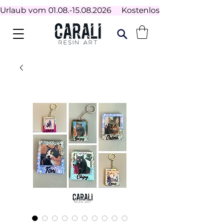
Urlaub vom 01.08.-15.08.2026     Kostenloser Versand ab 100