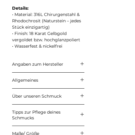
Details:
• Material: 316L Chirurgenstahl &
Rhodochrosit (Naturstein – jedes
Stück einzigartig)
• Finish: 18 Karat Gelbgold
vergoldet bzw. hochglanzpoliert
• Wasserfest & nickelfrei
Angaben zum Hersteller
CARALI
Allgemeines
Inhaber: Ulrike Herzberg
Petersberg 22, 37339 Gernrode
Angegebene Preise sind
E-Mail: info@carali.de
Über unseren Schmuck
Endpreise. Kein
Umsatzsteuerausweis aufgrund
Behält der Schmuck seine Farbe?
der Anwendung der
Tipps zur Pflege deines
Unser Schmuck besteht aus
Kleinunternehmerregelung
Schmucks
hochwertigen Materialien wie
gemäß § 19 UStG. Die
Edelstahl, Chirurgenstahl 316L,
Vermeide aggressive
Versandkosten werden an der
Kupfer, 925er Silber und ASTM
Maße/ Größe