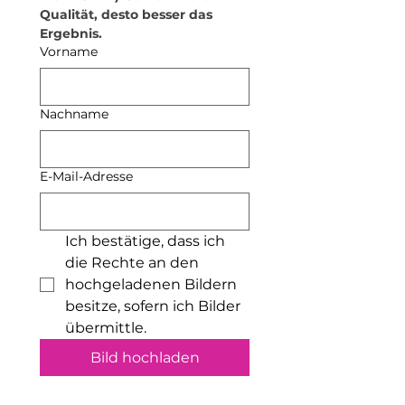
natürliche Hautöle auf, was sich
deine Schmuckstücke an einem
Qualität, desto besser das 
unterschiedlich auf die
trockenen Ort auf – am besten
Ergebnis.
Vergoldung auswirken kann.
nicht im Badezimmer, da
Vorname
Für eine langanhaltende Freude
Feuchtigkeit das Material
an deinem Schmuck empfehlen
beeinträchtigen kann.
wir, die Pflegehinweise zu
Nachname
beachten!
Unsere Produkte sind
nickelfrei
und somit besonders
hautfreundlich
– ideal auch für
E-Mail-Adresse
empfindliche Haut!
Ich bestätige, dass ich 
die Rechte an den 
hochgeladenen Bildern 
besitze, sofern ich Bilder 
übermittle.
Bild hochladen