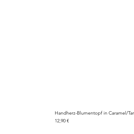
Handherz-Blumentopf in Caramel/Ta
Preis
12,90 €