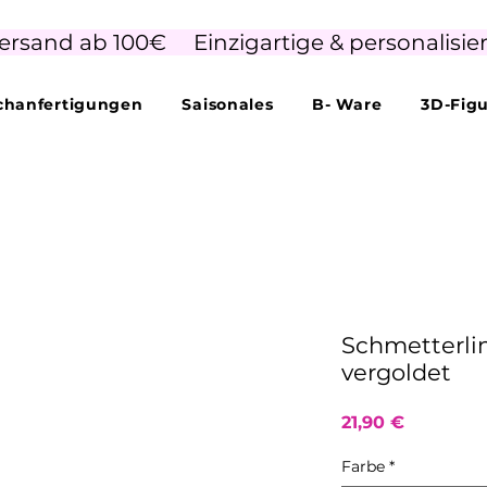
ersand ab 100€     Einzigartige & personalisie
hanfertigungen
Saisonales
B- Ware
3D-Fig
Schmetterlin
vergoldet
Preis
21,90 €
Farbe
*