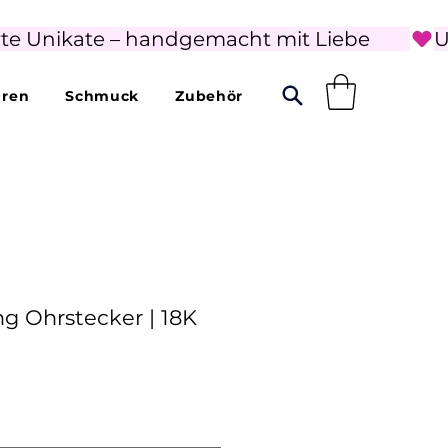
rte Unikate – handgemacht mit Liebe        
uren
Schmuck
Zubehör
g Ohrstecker | 18K