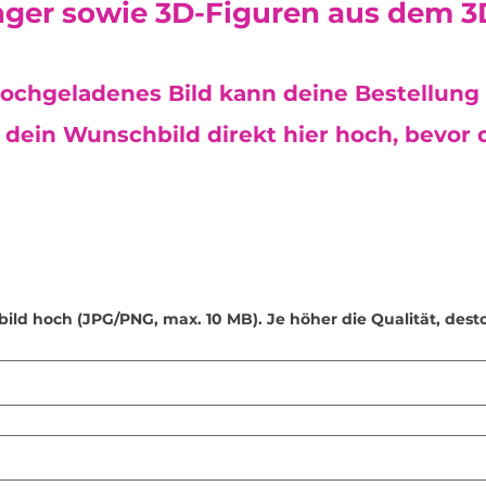
ger sowie 3D-Figuren aus dem 3
Schmuck empfehlen
beachten!
Unsere Produkte s
besonders
hautfre
empfindliche Haut
ochgeladenes Bild kann deine Bestellung 
dein Wunschbild direkt hier hoch, bevor d
bild hoch (JPG/PNG, max. 10 MB). Je höher die Qualität, dest