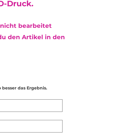
D-Druck.
 wir, die Pflegehinweise zu
ind
nickelfrei
und somit
undlich
– ideal auch für
!
nicht bearbeitet
u den Artikel in den
o besser das Ergebnis.